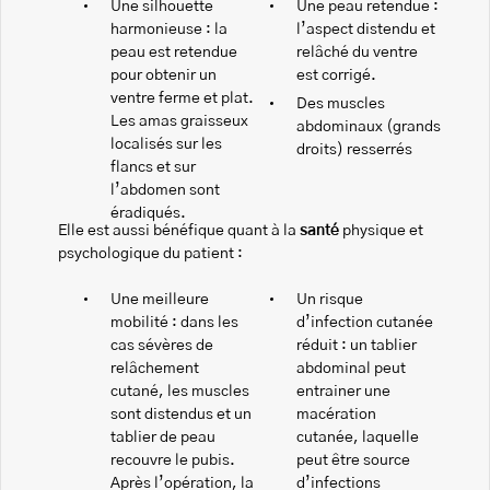
Une silhouette
Une peau retendue :
harmonieuse : la
l’aspect distendu et
peau est retendue
relâché du ventre
pour obtenir un
est corrigé.
ventre ferme et plat.
Des muscles
Les amas graisseux
abdominaux (grands
localisés sur les
droits) resserrés
flancs et sur
l’abdomen sont
éradiqués.
Elle est aussi bénéfique quant à la
santé
physique et
psychologique du patient :
Une meilleure
Un risque
mobilité : dans les
d’infection cutanée
cas sévères de
réduit : un tablier
relâchement
abdominal peut
cutané, les muscles
entrainer une
sont distendus et un
macération
tablier de peau
cutanée, laquelle
recouvre le pubis.
peut être source
Après l’opération, la
d’infections