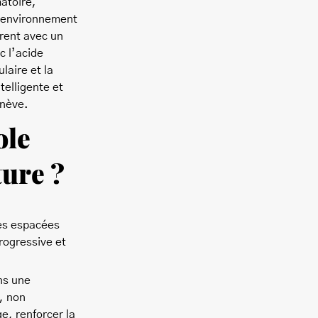
matoire,
n environnement
érent avec un
c l’acide
laire et la
telligente et
enève.
ole
ture ?
es espacées
rogressive et
ns une
, non
e, renforcer la