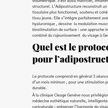
volumétrique. Il est aussi matriciel, inflam
structurel. L’Adipostructure reconstruit u
tissulaire plus fonctionnel, soutenu et coh
tissu jeune. Elle s’intègre parfaitement ave
hyaluronique , dessine la modulation muscu
biostimutation de surface : une approche in
combiné du rajeunissement du visage à G
Quel est le protoc
pour l’adipostruc
Le protocole comprend en général 3 séanc
d’un mois minimun , pour une stimulation p
durable.
À la clinique Cleage Genève nous privilégio
médecine esthétique naturelle, intelligente
caricaturale : préserver l’harmonie du visag