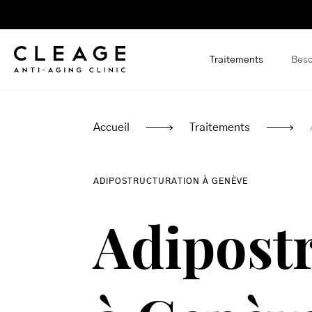
Skip
to
content
Traitements
Beso
Accueil
Traitements
ADIPOSTRUCTURATION À GENÈVE
Adipost