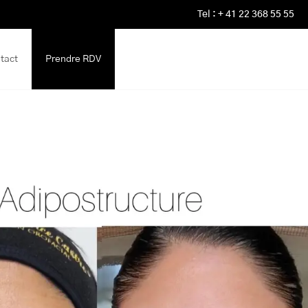
Tel : + 41 22 368 55 55
tact
Prendre RDV