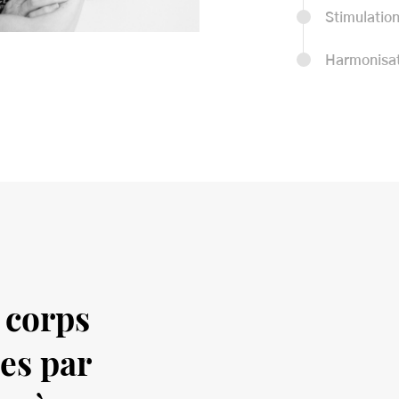
Stimulatio
Harmonisati
 corps
ées par