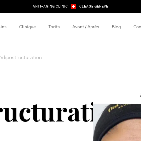
ANTI-AGING CLINIC
CLEAGE GENEVE
ins
Clinique
Tarifs
Avant / Après
Blog
Con
Adipostructuration
ructuration