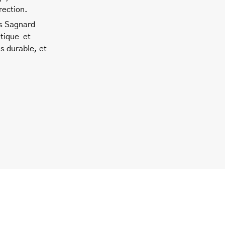
rection.
es Sagnard
étique et
s durable, et