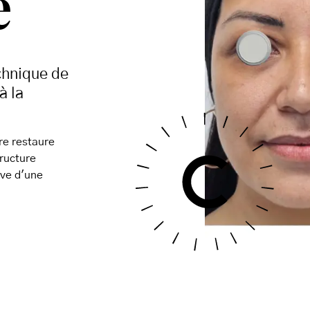
e
chnique de
à la
ure restaure
tructure
ive d'une