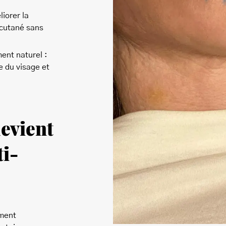
iorer la
u cutané sans
ent naturel :
 du visage et
devient
ti-
ement