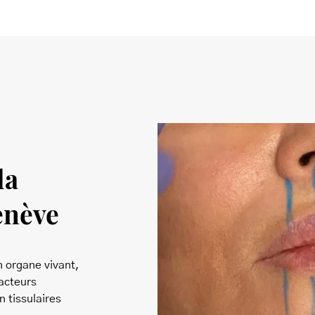
la
enève
n organe vivant,
facteurs
n tissulaires