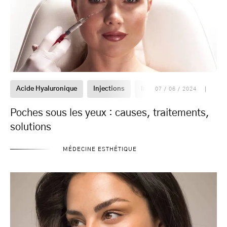
Acide Hyaluronique
Injections
Injections visage
Soin 
07 / 06 / 2024
Poches sous les yeux : causes, traitements,
solutions
MÉDECINE ESTHÉTIQUE