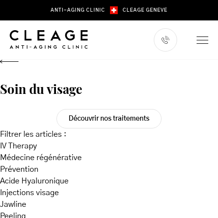
Skip
ANTI-AGING CLINIC
CLEAGE GENEVE
to
content
Soin du visage
Découvrir nos traitements
Filtrer les articles :
IV Therapy
Médecine régénérative
Prévention
Acide Hyaluronique
Injections visage
Jawline
Peeling