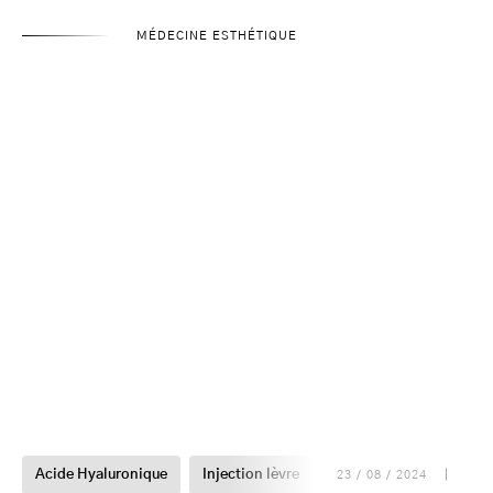
MÉDECINE ESTHÉTIQUE
Acide Hyaluronique
Injection lèvre
Injections
Injectio
23 / 08 / 2024