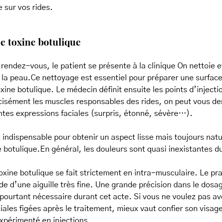
e sur vos rides.
de toxine botulique
rendez-vous, le patient se présente à la clinique On nettoie e
a peau.Ce nettoyage est essentiel pour préparer une surface 
oxine botulique. Le médecin définit ensuite les points d’injecti
récisément les muscles responsables des rides, on peut vous 
ntes expressions faciales (surpris, étonné, sévère…).
 indispensable pour obtenir un aspect lisse mais toujours natu
ne botulique.En général, les douleurs sont quasi inexistantes d
toxine botulique se fait strictement en intra-musculaire. Le pra
ide d’une aiguille très fine. Une grande précision dans le dosag
pourtant nécessaire durant cet acte. Si vous ne voulez pas av
iales figées après le traitement, mieux vaut confier son visag
xpérimenté en injections.