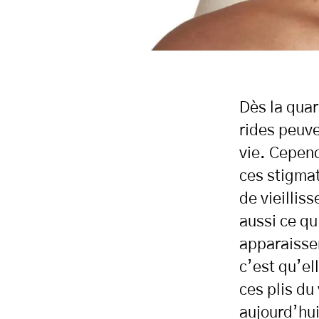
Dès la quar
rides peuve
vie. Cepend
ces stigma
de vieillis
aussi ce qu
apparaissen
c’est qu’el
ces plis du
aujourd’hui