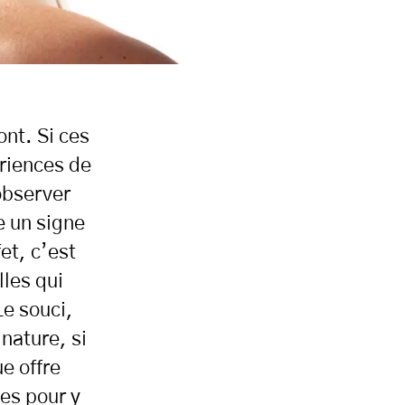
ont. Si ces
riences de
observer
e un signe
et, c’est
lles qui
Le souci,
 nature, si
e offre
ces pour y