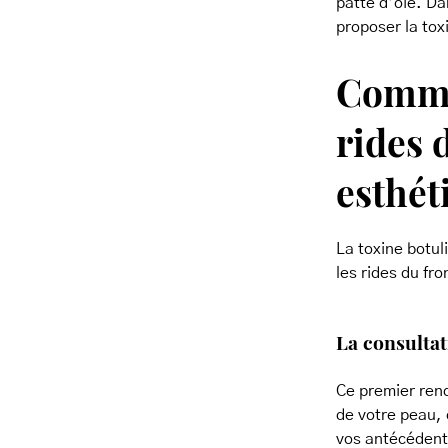
patte d’oie. Da
proposer la tox
Commen
rides 
esthét
La toxine botul
les rides du fr
La consultat
Ce premier ren
de votre peau, 
vos antécédents