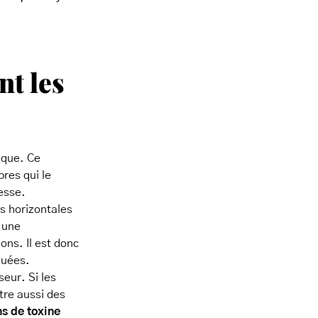
nt les
ique. Ce
bres qui le
esse.
es horizontales
’une
ns. Il est donc
quées.
eur. Si les
tre aussi des
ns de
toxine