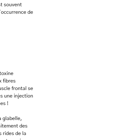
st souvent
l’occurrence de
 toxine
 fibres
scle frontal se
s une injection
es !
a glabelle,
raitement des
s rides de la