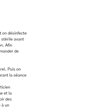
t on désinfecte
stérile avant
on. Afin
demander de
rel. Puis on
urant la séance
ticien
e et la
oir des
e à un