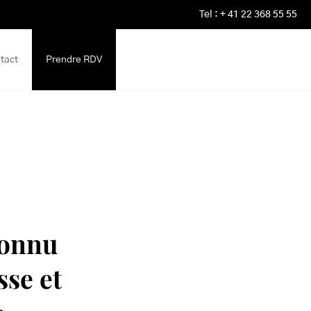
Tel : + 41 22 368 55 55
tact
Prendre RDV
connu
sse et
e