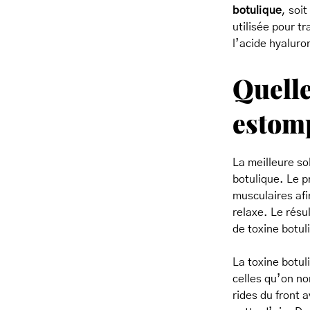
botulique
, soi
utilisée pour t
l’acide hyaluron
Quelle
estomp
La meilleure sol
botulique. Le p
musculaires afi
relaxe. Le résu
de toxine botul
La toxine botuli
celles qu’on no
rides du front a