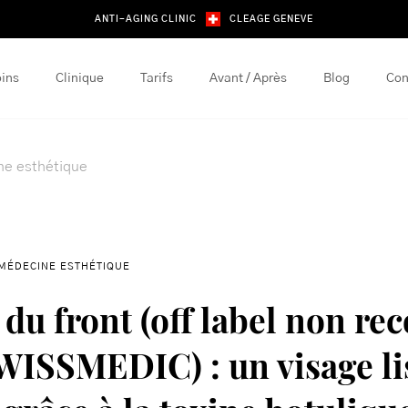
ANTI-AGING CLINIC
CLEAGE GENEVE
ins
Clinique
Tarifs
Avant / Après
Blog
Con
e esthétique
MÉDECINE ESTHÉTIQUE
 du front (off label non re
WISSMEDIC) : un visage li
 grâce à la toxine botuliqu