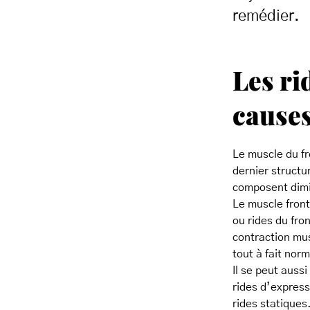
remédier.
Les ri
causes
Le muscle du f
dernier structur
composent dimi
Le muscle front
ou rides du fro
contraction mus
tout à fait nor
Il se peut aussi
rides d’express
rides statiques