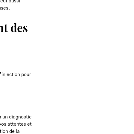
peut aussi
uses.
nt des
’injection pour
à un diagnostic
vos attentes et
ion de la