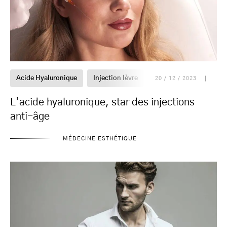
Acide Hyaluronique
Injection lèvre
Injections
Injectio
20 / 12 / 2023
L’acide hyaluronique, star des injections
anti-âge
MÉDECINE ESTHÉTIQUE