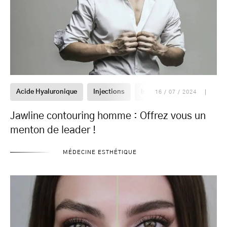
Acide Hyaluronique
Injections
Injections visage
Jawl
16 / 07 / 2024
Jawline contouring homme : Offrez vous un
menton de leader !
MÉDECINE ESTHÉTIQUE