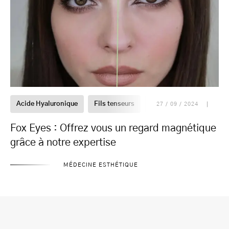
Acide Hyaluronique
Fils tenseurs
Fox Eyes
Injections
27 / 09 / 2024
Fox Eyes : Offrez vous un regard magnétique
grâce à notre expertise
MÉDECINE ESTHÉTIQUE