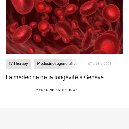
IV Therapy
Médecine régénérative
Prévention
07 / 05 / 2026
La médecine de la longévité à Genève
MÉDECINE ESTHÉTIQUE