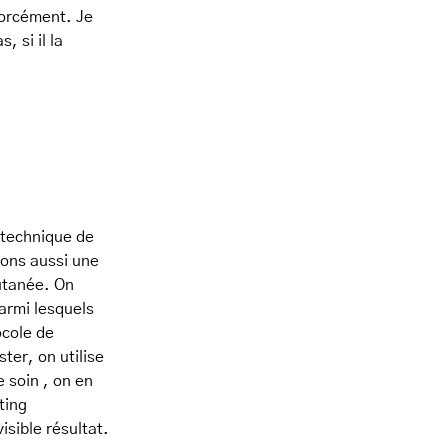
 forcément. Je
, si il la
 technique de
sons aussi une
cutanée. On
armi lesquels
ocole de
ter, on utilise
e soin , on en
ting
isible résultat.