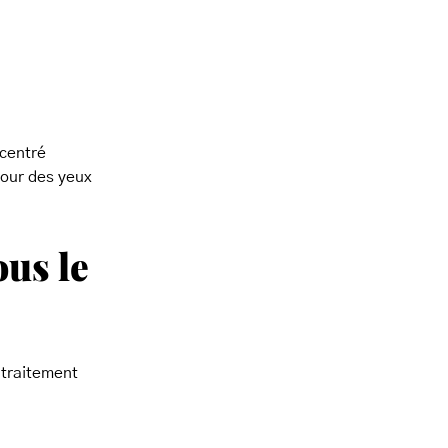
ncentré
tour des yeux
ous le
 traitement