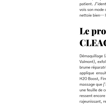
patient. J’iden
vois son mode de
nettoie bien… Il
Le pro
CLEAGE
Démaquillage (d
Valmont), exfol
brume réparatri
applique ensuit
H2O Boost, Firm
massage que j’a
une feuille de c
ressent encore 
rajeunissant, re