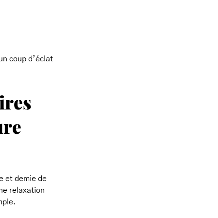
 un coup d’éclat
ires
ure
e et demie de
ne relaxation
mple.