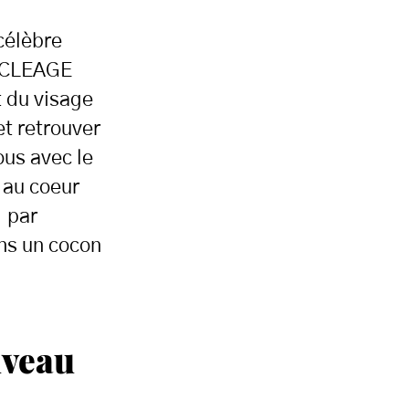
célèbre
e CLEAGE
t du visage
et retrouver
ous avec le
 au coeur
 par
ns un cocon
uveau