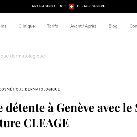
ANTI-AGING CLINIC
CLEAGE GENEVE
ins
Clinique
Tarifs
Avant / Après
Blog
Con
ique dermatologique
COSMÉTIQUE DERMATOLOGIQUE
e détente à Genève avec le
ature CLEAGE