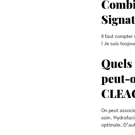
Combie
Signa
Il faut compter
! Je suis toujo
Quels
peut-o
CLEA
On peut associe
soin. Hydrafaci
optimale. D’au