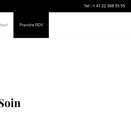
Tel : + 41 22 368 55 55
tact
Prendre RDV
 Soin