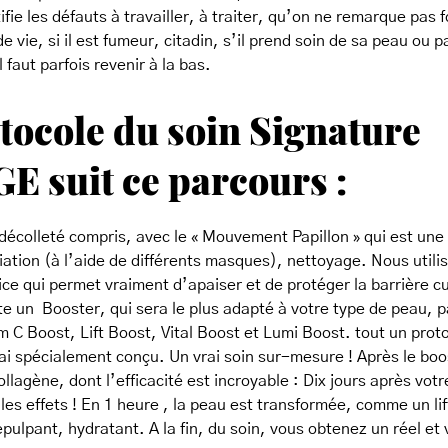
tifie les défauts à travailler, à traiter, qu’on ne remarque pas
 vie, si il est fumeur, citadin, s’il prend soin de sa peau ou pas
 faut parfois revenir à la bas.
tocole du soin Signature
 suit ce parcours :
écolleté compris, avec le « Mouvement Papillon » qui est une
iation (à l’aide de différents masques), nettoyage. Nous utili
ce qui permet vraiment d’apaiser et de protéger la barrière 
e un Booster, qui sera le plus adapté à votre type de peau, p
 C Boost, Lift Boost, Vital Boost et Lumi Boost. tout un prot
i spécialement conçu. Un vrai soin sur-mesure ! Après le boos
ollagène, dont l’efficacité est incroyable : Dix jours après votr
les effets ! En 1 heure , la peau est transformée, comme un lif
pulpant, hydratant. A la fin, du soin, vous obtenez un réel et v